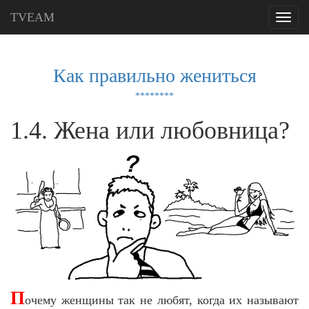
TVEAM
Toggle
navigati
Как правильно жениться
********
1.4. Жена или любовница?
П
очему женщины так не любят, когда их называют