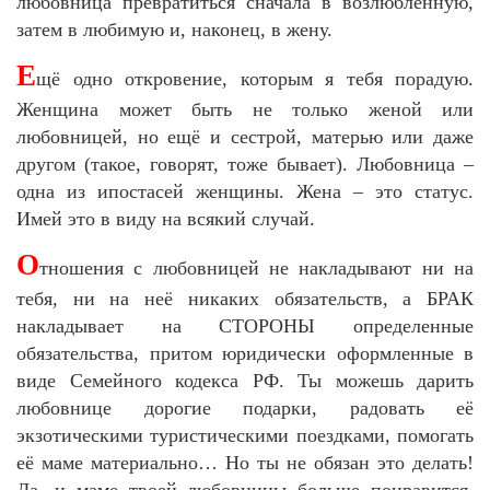
любовница превратиться сначала в возлюбленную,
затем в любимую и, наконец, в жену.
Е
щё одно откровение, которым я тебя порадую.
Женщина может быть не только женой или
любовницей, но ещё и сестрой, матерью или даже
другом (такое, говорят, тоже бывает). Любовница –
одна из ипостасей женщины. Жена – это статус.
Имей это в виду на всякий случай.
О
тношения с любовницей не накладывают ни на
тебя, ни на неё никаких обязательств, а БРАК
накладывает на СТОРОНЫ определенные
обязательства, притом юридически оформленные в
виде Семейного кодекса РФ. Ты можешь дарить
любовнице дорогие подарки, радовать её
экзотическими туристическими поездками, помогать
её маме материально… Но ты не обязан это делать!
Да, и маме твоей любовницы больше понравится,