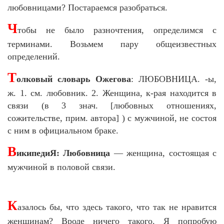
любовницами? Постараемся разобраться.
Ч
тобы не было разночтения, определимся с
терминами. Возьмем пару общеизвестных
определений.
Т
олковый словарь Ожегова
: ЛЮБОВНИЦА. -ы,
ж. 1. см. любовник. 2. Женщина, к-рая находится в
связи (в 3 знач. [любовных отношениях,
сожительстве, прим. автора] ) с мужчиной, не состоя
с ним в официальном браке.
В
икипедиЯ: Любовница
— женщина, состоящая с
мужчиной в половой связи.
К
азалось бы, что здесь такого, что так не нравится
женщинам? Вроде ничего такого. Я попробую