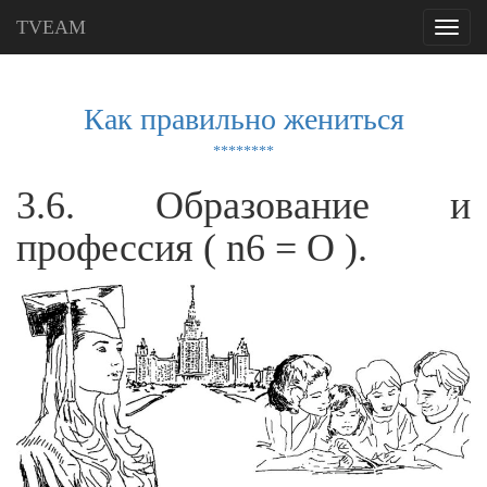
TVEAM
Toggle
navigati
Как правильно жениться
********
3.6. Образование и
профессия ( n6 = О ).