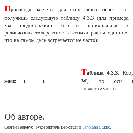
П
роизведя расчеты для всех своих невест, ты
получишь следующую таблицу 4.3.3 (для примера
мы предположили, что и национальная и
религиозная толерантность жениха равны единице,
что на самом деле встречается не часто):
Т
аблица 4.3.3.
Коор
W
по оси нацио
жених
1
1
3
совместимости.
Об авторе.
Сергей Недоруб, руководитель Веб-студии
San&San Studio
.