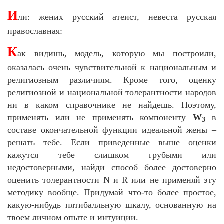
И
ли: жених русский атеист, невеста русская
православная:
К
ак видишь, модель, которую мы построили,
оказалась очень чувствительной к национальным и
религиозным различиям. Кроме того, оценку
религиозной и национальной толерантности народов
ни в каком справочнике не найдешь. Поэтому,
применять или не применять компоненту
W
в
3
составе окончательной функции идеальной жены –
решать тебе. Если приведенные выше оценки
кажутся тебе слишком грубыми или
недостоверными, найди способ более достоверно
оценить толерантности N и R или не применяй эту
методику вообще. Придумай что-то более простое,
какую-нибудь пятибалльную шкалу, основанную на
твоем личном опыте и интуиции.