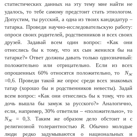
статистических данных на эту тему мне найти не
удалось, то тебе самому предстоит стать этнологом.
Допустим, ты русский, а одна из твоих кандидатур –
татарка. Проведи научно-исследовательскую работу:
опроси своих родителей, родственников и всех своих
друзей. Задавай всем один вопрос: «Как они
отнеслись бы к тому, что их сын женился бы на
татарке?» Ответ должны давать только однозначный:
положительно или отрицательно. Если из всех
опрошенных 60% относятся положительно, то
N
ж
=0,6. Проведи такой же опрос среди всех знакомых
татар (хорошо бы и родственников невесты). Задай
всем вопрос: «Как они отнеслись бы к тому, что их
дочь вышла бы замуж за русского?» Аналогично,
если, например, 30% ответили – «положительно», то
N
= 0,3. Таким же образом дело обстоит и с
ж
религиозной толерантностью
R.
Обычно молодые
люди редко задумываются о национальных и