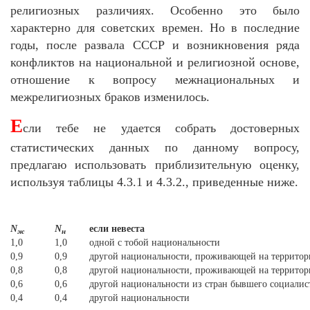
религиозных различиях. Особенно это было
характерно для советских времен. Но в последние
годы, после развала СССР и возникновения ряда
конфликтов на национальной и религиозной основе,
отношение к вопросу межнациональных и
межрелигиозных браков изменилось.
Е
сли тебе не удается собрать достоверных
статистических данных по данному вопросу,
предлагаю использовать приблизительную оценку,
используя таблицы 4.3.1 и 4.3.2., приведенные ниже.
N
N
если невеста
ж
н
1,0
1,0
одной с тобой национальности
0,9
0,9
другой национальности, проживающей на террито
0,8
0,8
другой национальности, проживающей на террито
0,6
0,6
другой национальности из стран бывшего социалис
0,4
0,4
другой национальности