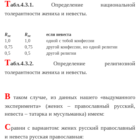
Т
абл.4.3.1.
Определение национальной
толерантности жениха и невесты.
R
R
если невеста
ж
ж
1,0
1,0
одной с тобой конфессии
0,75
0,75
другой конфессии, но одной религии
0,5
0,5
другой религии
Т
абл.4.3.2.
Определение религиозной
толерантности жениха и невесты.
В
таком случае, из данных нашего «выдуманного
эксперимента» (жених – православный русский,
невеста – татарка и мусульманка) имеем:
С
равни с вариантом: жених русский православный
и невеста русская православная: