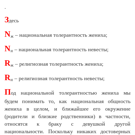
.
З
десь
N
– национальная толерантность жениха;
ж
N
– национальная толерантность невесты;
н
R
– религиозная толерантность жениха;
ж
R
– религиозная толерантность невесты;
н
П
од национальной толерантностью жениха мы
будем понимать то, как национальная общность
жениха в целом, и ближайшее его окружение
(родители и близкие родственники) в частности,
относятся к браку с девушкой другой
национальности. Поскольку никаких достоверных