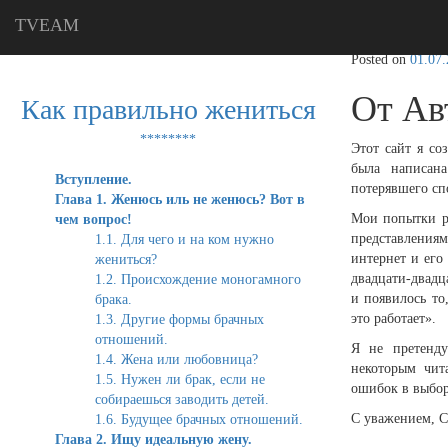
TVEAM
Posted on
01.07
От Ав
Как правильно жениться
********
Этот сайт я со
была написан
Вступление.
потерявшего сп
Глава 1. Женюсь иль не женюсь? Вот в
Мои попытки ра
чем вопрос!
представлениям
1.1. Для чего и на ком нужно
интернет и его
жениться?
двадцати-двадц
1.2. Происхождение моногамного
и появилось то
брака.
это работает».
1.3. Другие формы брачных
отношений.
Я не претенд
1.4. Жена или любовница?
некоторым чит
1.5. Нужен ли брак, если не
ошибок в выбо
собираешься заводить детей.
С уважением, С
1.6. Будущее брачных отношений.
Глава 2. Ищу идеальную жену.