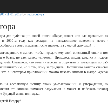
.2017
11.01.2019
by
nedoroub-ya
тора
здал для публикации своей книги «Парад невест или как правильно ж
а в 2010-м году как реакция на импульсивное поведение моего с
особность трезво мыслить после знакомства с одной девушкой…
зговаривать с сыном, чтобы передать ему свой жизненный опыт и по
и о браке, не увенчались успехом… Пришлось писать заметки и подсов
 друзей. Оказалось, что тема интересна его друзьям и товарищам по рабо
атипятилетним, но и тем, кому за тридцать. Постепенно заметок станови
, что в некотором приближении можно назвать книгой в жанре «сдела
ую на абсолютную истину своих умозаключений и утверждений, но
ателям эта книжка поможет задуматься, а может и избежать некот
ре будущей жены или мужа.
ергей Недоруб