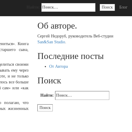
Найти:
Блог
Об авторе.
Сергей Недоруб, руководитель Веб-студии
San&San Studio
.
ениться». Книга
таршего сына,
Последние посты
делиться своими
От Автора
ывать ему через
те, и не только
Поиск
лось все больше
й сам» или «как
Найти:
 полагаю, что
орых жизненных